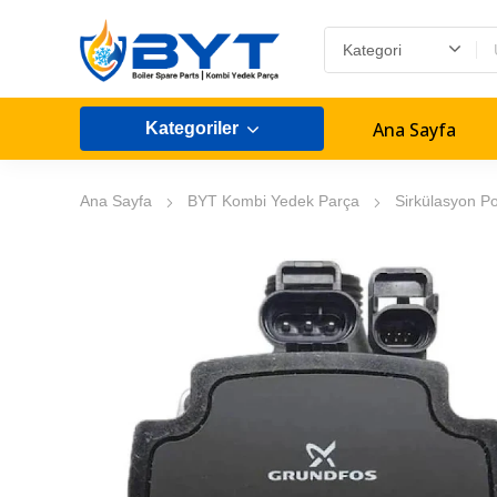
Ana Sayfa
Kategoriler
Ana Sayfa
BYT Kombi Yedek Parça
Sirkülasyon P