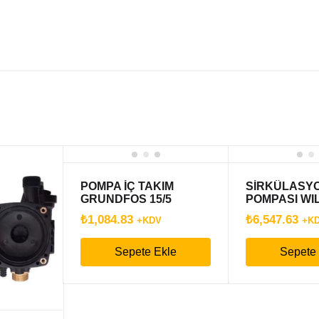
POMPA İÇ TAKIM
SİRKÜLASY
GRUNDFOS 15/5
POMPASI WIL
5
₺
1,084.83
₺
6,547.63
+KDV
+K
Sepete Ekle
Sepete