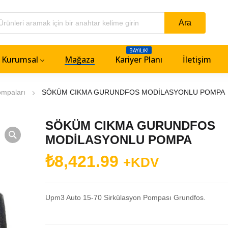
BAYILIK!
Kurumsal
Mağaza
Kariyer Planı
İletişim
ompaları
SÖKÜM CIKMA GURUNDFOS MODİLASYONLU POMPA
SÖKÜM CIKMA GURUNDFOS
MODİLASYONLU POMPA
₺
8,421.99
+KDV
Upm3 Auto 15-70 Sirkülasyon Pompası Grundfos.