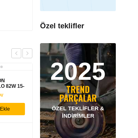
Özel teklifler
2025
ON
TREND
O 82W 15-
PARÇALAR
DV
ÖZEL TEKLİFLER &
 Ekle
İNDİRİMLER