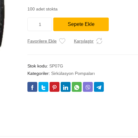
100 adet stokta
SÖKÜM
Sepete Ekle
CIKMA
GURUNDFOS
MODİLASYONLU
Favorilere Ekle
Karşılaştır
POMPA
adet
Stok kodu:
SP07G
Kategoriler:
Sirkülasyon Pompaları