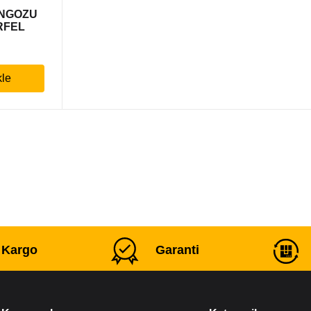
ANGOZU
RFEL
kle
ı Kargo
Garanti