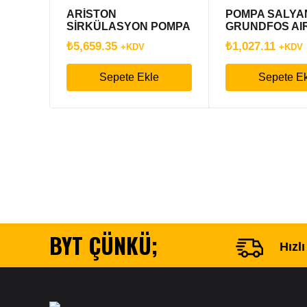
ARİSTON
POMPA SALY
SİRKÜLASYON POMPA
GRUNDFOS AI
WILO FREKANS
₺
5,659.35
₺
1,027.11
+KDV
+KDV
ARISTON EGIS 1
Sepete Ekle
Sepete E
BYT ÇÜNKÜ;
Hızl