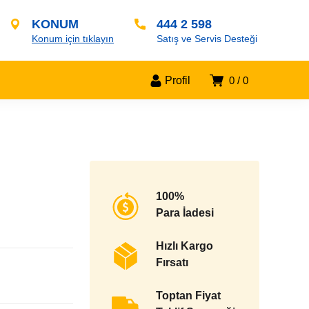
KONUM
444 2 598
Konum için tıklayın
Satış ve Servis Desteği
Profil
0
0
100%
Para İadesi
Hızlı Kargo
Fırsatı
Toptan Fiyat