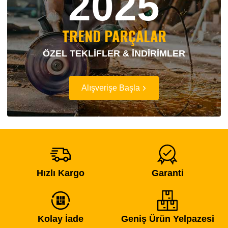
2025
TREND PARÇALAR
ÖZEL TEKLİFLER & İNDİRİMLER
Alışverişe Başla
Hızlı Kargo
Garanti
Kolay İade
Geniş Ürün Yelpazesi