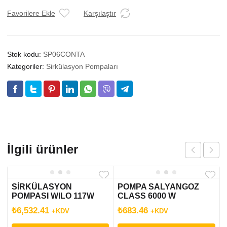
GRUNDFOS
LASTİK
Favorilere Ekle
Karşılaştır
adet
Stok kodu:
SP06CONTA
Kategoriler:
Sirkülasyon Pompaları
İlgili ürünler
SİRKÜLASYON
POMPA SALYANGOZ
POMPASI WILO 117W
CLASS 6000 W
DAR 15-7
₺
6,532.41
₺
683.46
+KDV
+KDV