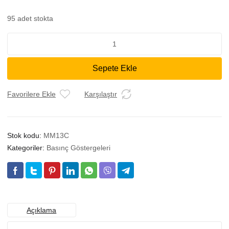
95 adet stokta
MANOMETRE
CEWAL
IMMERGASS
Sepete Ekle
ÇAP
37
GEÇME
Favorilere Ekle
Karşılaştır
adet
Stok kodu:
MM13C
Kategoriler:
Basınç Göstergeleri
Açıklama