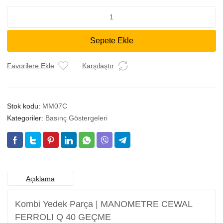
MANOMETRE
CEWAL
FERROLI
Sepete Ekle
Q
40
GEÇME
Favorilere Ekle
Karşılaştır
adet
Stok kodu:
MM07C
Kategoriler:
Basınç Göstergeleri
Açıklama
Kombi Yedek Parça | MANOMETRE CEWAL
FERROLI Q 40 GEÇME