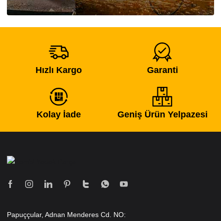
Hızlı Kargo
Garanti
Kolay İade
Geniş Ürün Yelpazesi
Papuççular, Adnan Menderes Cd. NO: