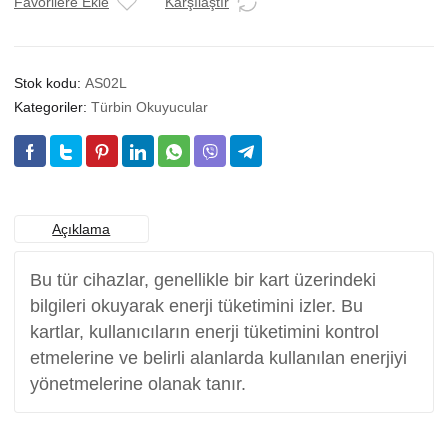
FALKE
Favorilere Ekle
Karşılaştır
adet
Stok kodu:
AS02L
Kategoriler:
Türbin Okuyucular
Açıklama
Bu tür cihazlar, genellikle bir kart üzerindeki
bilgileri okuyarak enerji tüketimini izler. Bu
kartlar, kullanıcıların enerji tüketimini kontrol
etmelerine ve belirli alanlarda kullanılan enerjiyi
yönetmelerine olanak tanır.