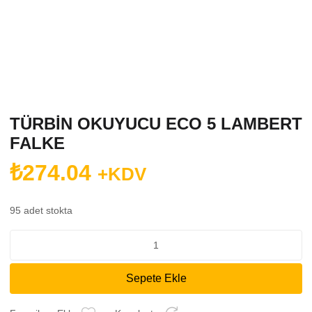
TÜRBİN OKUYUCU ECO 5 LAMBERT
FALKE
₺
274.04
+KDV
95 adet stokta
TÜRBİN
OKUYUCU
ECO
Sepete Ekle
5
LAMBERT