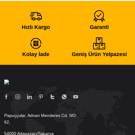
Hızlı Kargo
Garanti
Kolay İade
Geniş Ürün Yelpazesi
Papuççular, Adnan Menderes Cd. NO:
62,
54000 Adapazarı/Sakarya