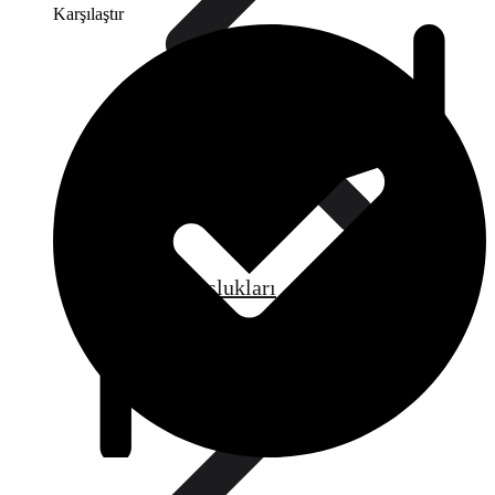
Karşılaştır
Doldurma Muslukları