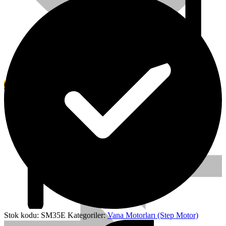
0
Favori
Stok kodu:
SM35E
Kategoriler:
Vana Motorları (Step Motor)