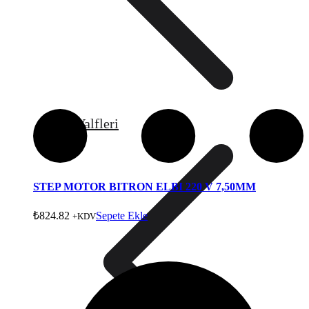
Gaz Valfleri
STEP MOTOR BITRON ELBI 220 V 7,50MM
₺
824.82
Sepete Ekle
+KDV