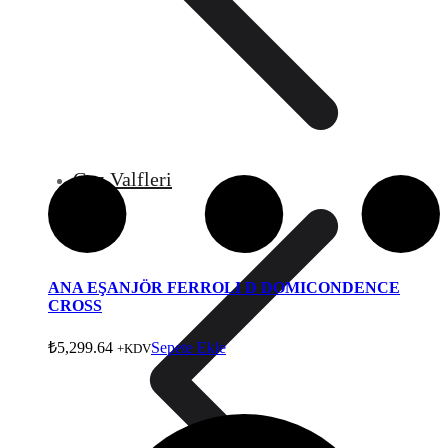
Gaz Valfleri
ANA EŞANJÖR FERROLI D DOMICONDENCE
CROSS
₺
5,299.64
Sepete Ekle
+KDV