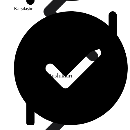
Karşılaştır
Doldurma Muslukları