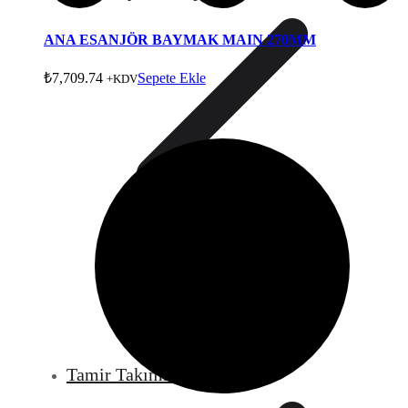
ANA ESANJÖR BAYMAK MAIN 270MM
₺
7,709.74
Sepete Ekle
+KDV
Tamir Takımları