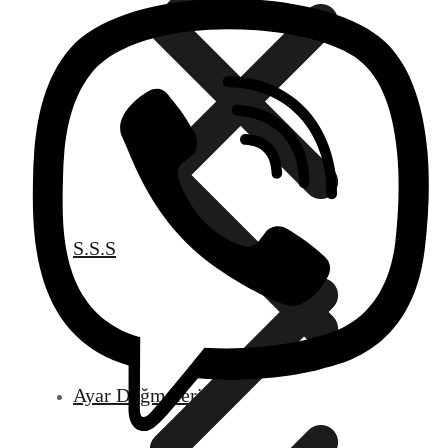
S.S.S
Ayar Düğmeleri