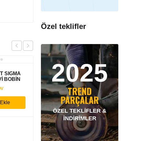
Özel teklifler
2025
IT SIGMA
Vİ BOBİN
TREND
DV
PARÇALAR
 Ekle
ÖZEL TEKLİFLER &
İNDİRİMLER
GAZ VALFİ