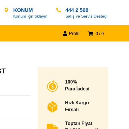
KONUM
444 2 598
Konum için tıklayın
Satış ve Servis Desteği
Profil
0
0
ST
100%
Para İadesi
Hızlı Kargo
Fırsatı
Toptan Fiyat