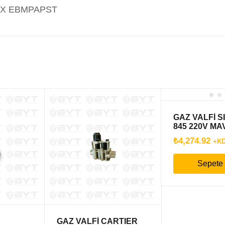
MİX EBMPAPST
GAZ VALFİ S
845 220V MA
₺
4,274.92
+K
Sepete
GAZ VALFİ CARTIER