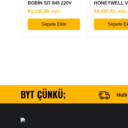
BOBİN SIT 845 220V
HONEYWELL V
M5181 SARI BA
₺
1,135.88
₺
5,497.62
+KDV
+KDV
Sepete Ekle
Sepete E
BYT ÇÜNKÜ;
Hızl