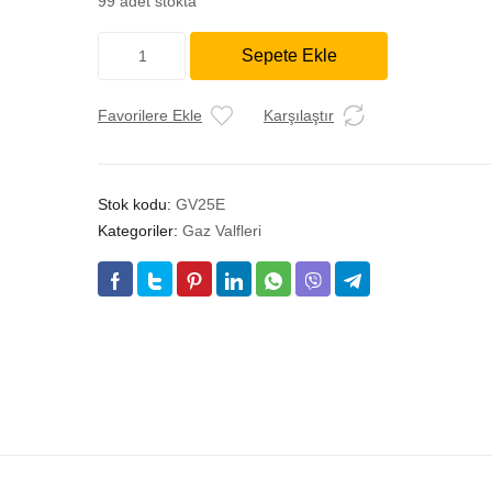
99 adet stokta
GAZ
Sepete Ekle
VALFİ
ATROMİX
EBMPAPST
Favorilere Ekle
Karşılaştır
adet
Stok kodu:
GV25E
Kategoriler:
Gaz Valfleri