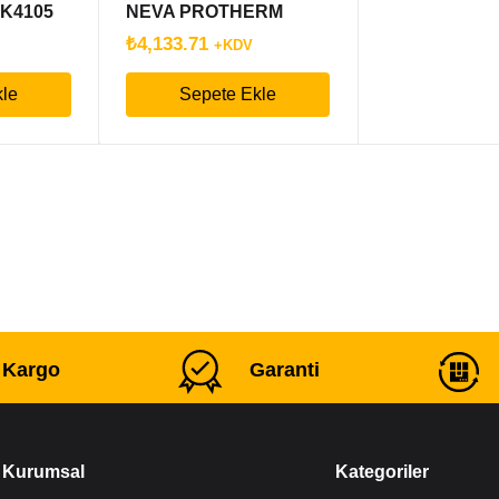
K4105
NEVA PROTHERM
XI
₺
4,133.71
+KDV
kle
Sepete Ekle
ı Kargo
Garanti
Kurumsal
Kategoriler