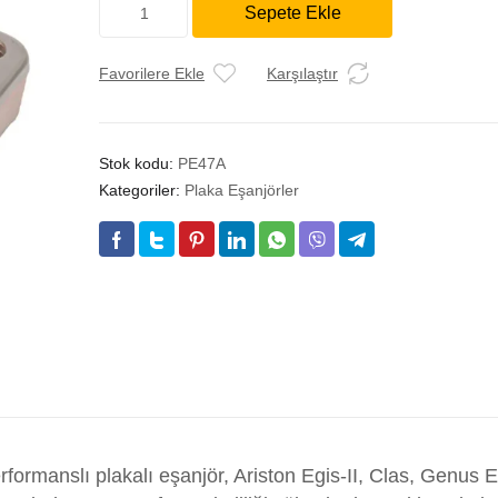
12
Sepete Ekle
Plakalı
Ariston
Kombi
Favorilere Ekle
Karşılaştır
Uyumlu
Plakalı
Eşanjör
Stok kodu:
PE47A
–
Kategoriler:
Plaka Eşanjörler
142
mm
Vida
Aralığı
|
Egis-
II,
Clas,
Genus
Evo,
Cares,
Alteas
ormanslı plakalı eşanjör, Ariston Egis-II, Clas, Genus E
Modellerine