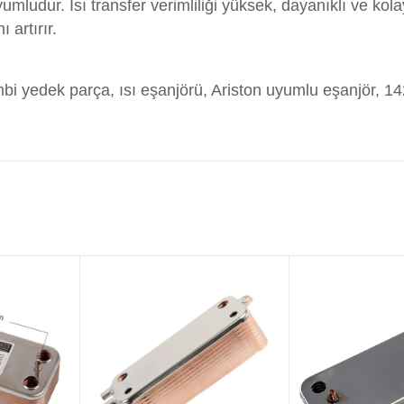
mludur. Isı transfer verimliliği yüksek, dayanıklı ve kol
Özel
 artırır.
Yedek
Parça
adet
ombi yedek parça, ısı eşanjörü, Ariston uyumlu eşanjör, 