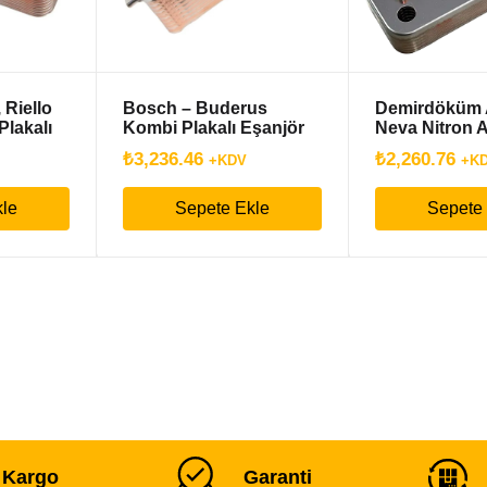
 Riello
Bosch – Buderus
Demirdöküm
lakalı
Kombi Plakalı Eşanjör
Neva Nitron A
mm
16 P
Nitromix Plak
₺
3,236.46
₺
2,260.76
+KDV
+K
kle
Sepete Ekle
Sepete
ı Kargo
Garanti