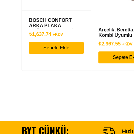
BOSCH CONFORT
ARKA PLAKA
Arçelik, Beretta,
BAĞLANTI PLASTİK
₺
1,637.74
+KDV
Kombi Uyumlu P
Eşanjör – 147 
₺
2,967.55
+KDV
Sepete Ekle
Sepete E
BYT ÇÜNKÜ;
Hızl