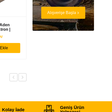
Alışverişe Başla
 Aden
Baymak ve Baxi Kombi
tron |
Uyumlu Plakalı Eşanjör
a Eşanjör
16P – 156.5 mm
₺
2,028.50
DV
+KDV
 Ekle
Sepete Ekle
Geniş Ürün
Kolay İade