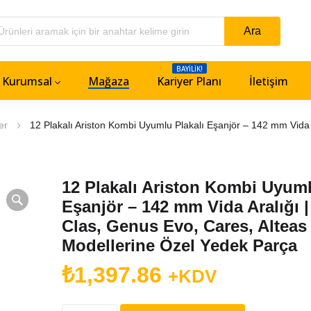
BAYILIK!
Kurumsal
Mağaza
Kariyer Planı
İletişim
er
12 Plakalı Ariston Kombi Uyumlu Plakalı Eşanjör – 142 mm Vida A
12 Plakalı Ariston Kombi Uyuml
Eşanjör – 142 mm Vida Aralığı | 
Clas, Genus Evo, Cares, Alteas
Modellerine Özel Yedek Parça
₺
1,397.86
+KDV