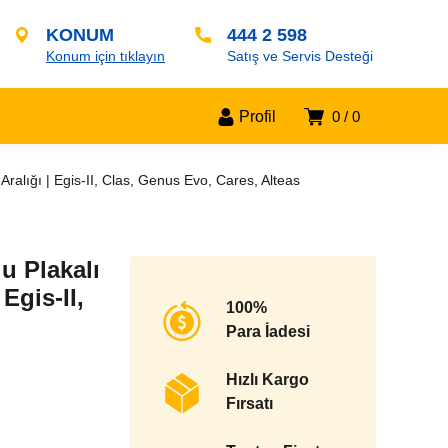
KONUM
444 2 598
Konum için tıklayın
Satış ve Servis Desteği
Profil
0
0
ralığı | Egis-II, Clas, Genus Evo, Cares, Alteas
u Plakalı
Egis-II,
100%
Para İadesi
Hızlı Kargo
Fırsatı